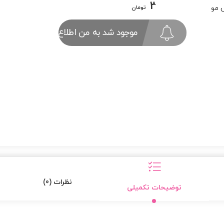
398/000
 مو
تومان
موجود شد به من اطلاع بده
نظرات (0)
توضیحات تکمیلی