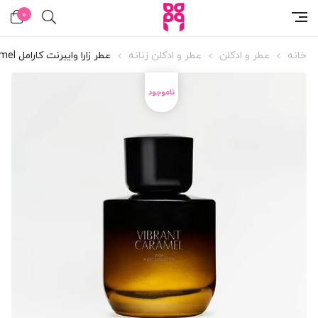
0
خانه
عطر و ادکلن
عطر و ادکلن زنانه
عطر زارا وایبرنت کارامل Vibrant Caramel