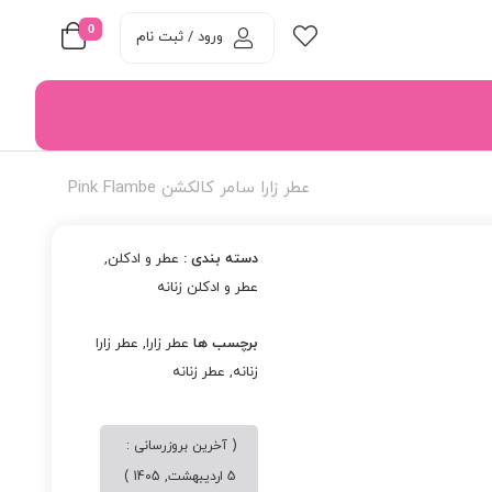
0
ورود / ثبت نام
عطر زارا سامر کالکشن Pink Flambe
دسته بندی :
عطر و ادکلن
,
عطر و ادکلن زنانه
برچسب ها
عطر زارا
,
عطر زارا
زنانه
,
عطر زنانه
( آخرین بروزرسانی :
5 اردیبهشت, 1405 )