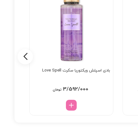
بادی اسپلش ویکتوریا سکرت Love Spell
عطر دو قلو
قیمت
3/592/000
تومان
فعلی:
1/989/000 تومان.