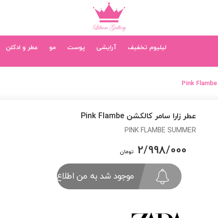
لیلیوم تخفیف
آرایشی
پوست
مو
عطر و ادکلن
عطر زارا سامر کالکشن Pink Flambe
PINK FLAMBE SUMMER
2/998/000
تومان
موجود شد به من اطلاع بده