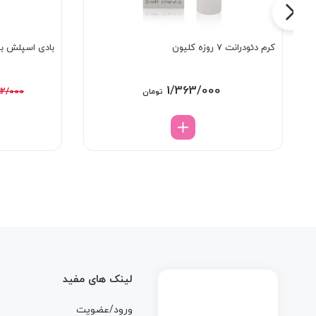
کرم دئودرانت 7 روزه کلیون
بادی اسپلش بث اند با
1/363/000
92/000
تومان
لینک های مفید
ورود/عضویت