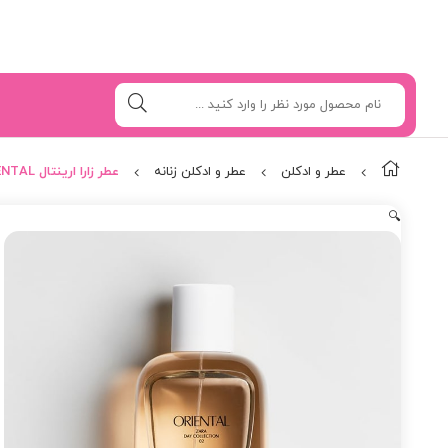
عطر و ادکلن
عطر و ادکلن زنانه
عطر زارا ارینتال ORIENTAL فول سایز 180 میل
🔍