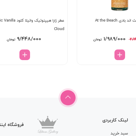
دی At the Beach
عطر زارا هیپنوتیک وانیلا 
Cloud
قیمت
قیمت
9/448/000
1/989/000
2/1
تومان
تومان
اصلی:
فعلی:
2/192/000 تومان
1/989/000 تومان.
بود.
لینک کاربردی
فروشگاه اینت
سبد خرید