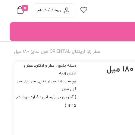
0
ورود / ثبت نام
عطر زارا ارینتال ORIENTAL فول سایز 180 میل
دسته بندی :
عطر و ادکلن
,
عطر و
ادکلن زنانه
برچسب ها
عطر ارینتال
,
عطر زارا
,
عطر
فول سایز
( آخرین بروزرسانی : 8 اردیبهشت,
1405 )