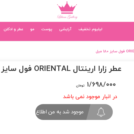
لیلیوم تخفیف
آرایشی
پوست
مو
عطر و ادکلن
عطر زارا ارینتال ORIENTAL فول سایز 180 میل
1/698/000
تومان
در انبار موجود نمی باشد
موجود شد به من اطلاع بده