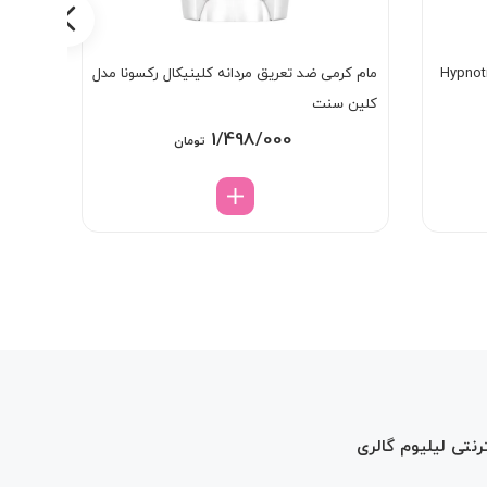
کلود Hypnotic Vanilla
مام کرمی ضد تعریق مردانه کلینیکال رکسونا مدل
بادی اسپلش 
کلین سنت
1/498/000
تومان
رنتی لیلیوم گالری