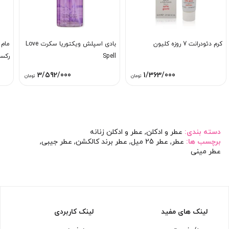
کرم دئودرانت 7 روزه کلیون
بادی اسپلش ویکتوریا سکرت Love
مام 
Spell
رکسو
3/592/000
1/363/000
تومان
تومان
دسته بندی:
عطر و ادکلن
,
عطر و ادکلن زنانه
برچسب ها:
عطر
,
عطر 25 میل
,
عطر برند کالکشن
,
عطر جیبی
,
عطر مینی
لینک های مفید
لینک کاربردی