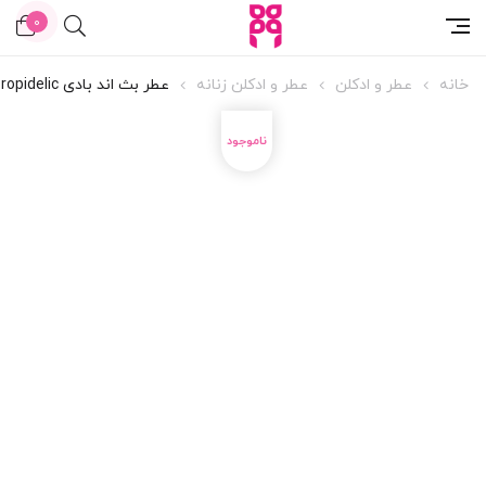
0
خانه
عطر و ادکلن
عطر و ادکلن زنانه
عطر بث اند بادی Tropidelic