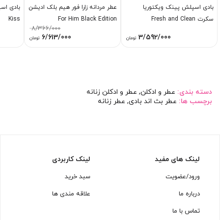
بادی اسپلش پینک ویکتوریا
عطر مردانه زارا فور هیم بلک ادیشن
سکرت Fresh and Clean
For Him Black Edition
Kiss
8/366/000
قیمت
قیمت
6/613/000
3/592/000
تومان
تومان
اصلی:
فعلی:
8/366/000 تومان
6/613/000 تومان.
بود.
دسته بندی:
عطر و ادکلن
,
عطر و ادکلن زنانه
برچسب ها:
عطر بث اند بادی
,
عطر زنانه
لینک های مفید
لینک کاربردی
ورود/عضویت
سبد خرید
درباره ما
علاقه مندی ها
تماس با ما