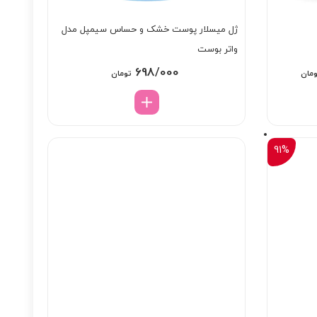
ژل میسلار پوست خشک و حساس سیمپل مدل
واتر بوست
قیمت
698/000
مان
تومان
فعلی:
1 تومان
1/783/000 تومان.
91%