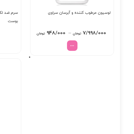
لوسیون مرطوب کننده و آبرسان سراوی
سرم ضد لک 
بوست
Price
948/000
–
7/998/000
تومان
تومان
range:
948/000 تومان
through
7/998/000 تومان