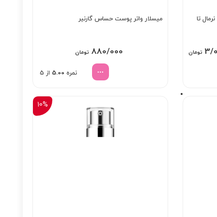
مال تا
میسلار واتر پوست حساس گارنیر
Price
880/000
3/
تومان
تومان
range:
نمره
5.00
از 5
3/043/000 تومان
through
3/631/000 تومان
10%