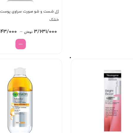
ژل شست و شو صورت سراوی پوست نر
خشک
043/000
–
3/631/000
تومان