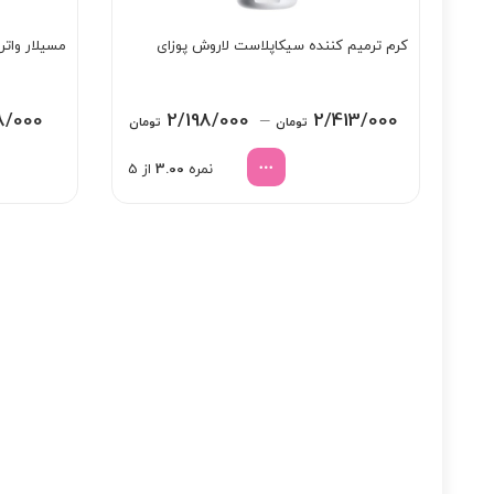
کرم ترمیم کننده سیکاپلاست لاروش پوزای
مسیلار وات
Price
8/000
2/198/000
–
2/413/000
تومان
تومان
range:
نمره
3.00
از 5
2/198/000 تومان
through
2/413/000 تومان