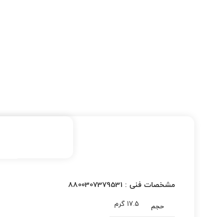
مشخصات فنی :
8800307379531
17.5 گرم
حجم