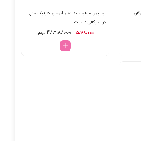
رگان
لوسیون مرطوب کننده و آبرسان کلینیک مدل
دراماتیکالی دیفرنت
قیمت
قیمت
4/698/000
5/198/000
تومان
اصلی:
فعلی:
5/198/000 تومان
4/698/000 تومان.
بود.