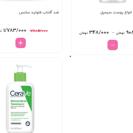
ر انواع پوست سیمپل
ضد آفتاب فلوئید سلنس
قیمت
1/783/000
1/805/000
تو
Price
348/000
–
90
تومان
تومان
اصلی:
range:
/805/000
348/000 تومان
بود.
through
908/000 تومان