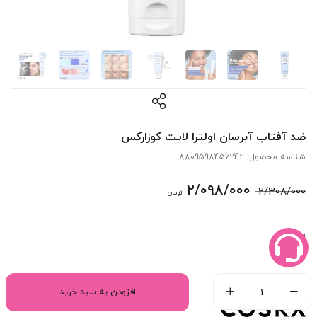
ضد آفتاب آبرسان اولترا لایت کوزارکس
شناسه محصول:
8809598456242
قیمت
قیمت
2/098/000
2/308/000
تومان
اصلی:
فعلی:
11 در انبار
2/308/000 تومان
2/098/000 تومان.
بود.
افزودن به سبد خرید