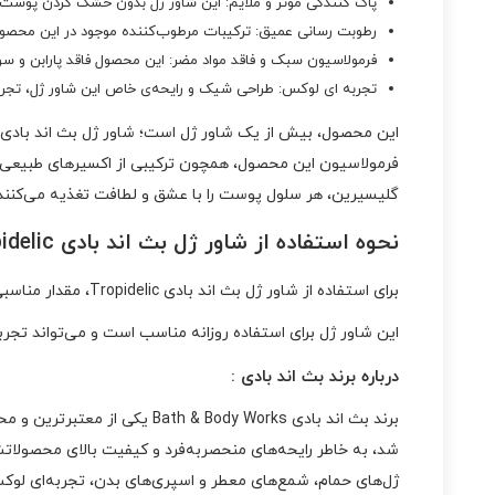
پاک‌ کنندگی موثر و ملایم: این شاور ژل بدون خشک کردن پوست، آ
رطوبت‌ رسانی عمیق: ترکیبات مرطوب‌کننده موجود در این محصول
فرمولاسیون سبک و فاقد مواد مضر: این محصول فاقد پارابن و
تجربه‌ ای لوکس: طراحی شیک و رایحه‌ی خاص این شاور ژل، تجربه‌
فرمولاسیون این محصول، همچون ترکیبی از اکسیرهای طبیعی، پوس
گلیسیرین، هر سلول پوست را با عشق و لطافت تغذیه می‌کنند. 
نحوه‌ استفاده از شاور ژل بث اند بادی tropidelic :
برای استفاده از شاور ژل بث اند بادی Tropidelic، مقدار مناسبی از ژل را روی لیف یا کف دست بریزید و به آرامی روی پوست مرطوب ماساژ دهید تا کف کند. سپس بدن خود را کاملاً آبکشی کنید.
این شاور ژل برای استفاده روزانه مناسب است و می‌تواند تجر
درباره برند بث اند بادی :
ژل‌های حمام، شمع‌های معطر و اسپری‌های بدن، تجربه‌ای لوکس