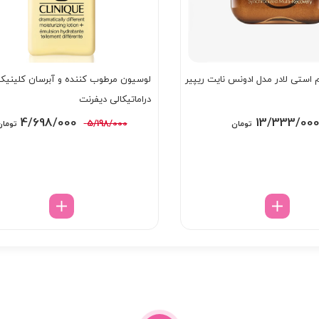
استی لادر مدل ادونس نایت ریپیر
لوسیون مرطوب کننده و آبرسان کلینیک
دراماتیکالی دیفرنت
قیمت
4/698/000
13/333/00
5/198/000
تومان
تومان
اصلی:
5/198/000 توما
بود.