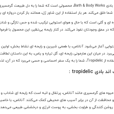
شاور ژل بث اند بادی Tropidelic از برند مطرح و جهانی بث اند بادی Bath & Body Works،
شما خلق می‌کند. هر بار استفاده از این شاور ژل، همانند باز کردن دروازه‌ ای
Tropideli، ترکیبی از نت‌ های میوه‌ ای و گلی است که با حال و هوای استوایی ترکیب شده و حس تا
در عمق وجودتان نفوذ می‌کند. در کنار رایحه‌ بی‌نظیر، این محصول با فرمولا
از میوه‌ های استوایی آغاز می‌شود. آناناس، با طعمی شیرین و رایحه‌ ای نشاط‌ بخش
برد. در میان این هارمونی رایحه‌ ای، گل تیاره و یاس، به این داستان لطافت
در هم تنیده‌اند.
tropideli :
یبات اصلی شاور ژل بث اند بادی Tropidelic، عصاره میوه‌ های گرمسیری مانند آناناس، پرتقال و انبه است 
 پوست و محافظت از آن در برابر آسیب‌ های محیطی کمک می‌کنند. آناناس، با خاصی
خواص روشن‌ کنندگی و طراوت‌ بخشی، به پوست انرژی و درخششی طبیعی می‌دهد.