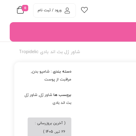
0
ورود / ثبت نام
شاور ژل بث اند بادی Tropidelic
دسته بندی :
شامپو بدن
,
مراقبت از پوست
برچسب ها
شاور ژل
,
شاور ژل
بث اند بادی
( آخرین بروزرسانی :
26 تیر, 1405 )