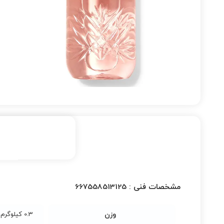
مشخصات فنی :
667558513125
وزن
0.3 کیلوگرم