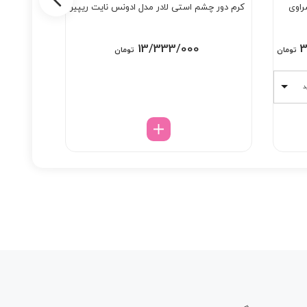
راوی
کرم دور چشم استی لادر مدل ادونس نایت ریپیر
ژل میسلا
واتر بوست
Price
13/333/000
3
تومان
تومان
range:
3/038/000 تومان
د
through
3/798/000 تومان