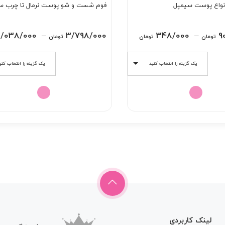
انواع پوست سیمپل
فوم شست و شو پوست نرمال تا چرب س
Price
/038/000
–
3/798/000
348/000
–
9
تومان
تومان
تومان
range:
348/000 تومان
یک گزینه را انتخاب کنید
یک گزینه را انتخاب کنی
through
908/000 تومان
لینک کاربردی