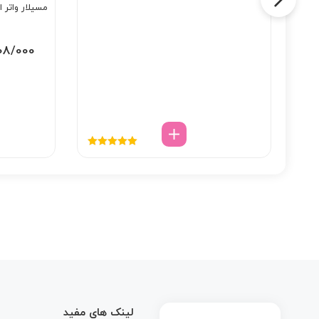
مسیلار واتر 
08/000
نمره
5.00
از
5
لینک های مفید