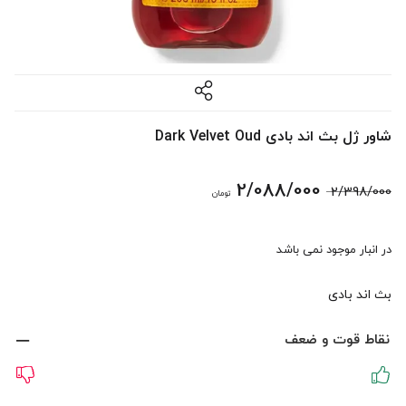
شاور ژل بث اند بادی Dark Velvet Oud
قیمت
قیمت
2/088/000
2/398/000
تومان
اصلی:
فعلی:
در انبار موجود نمی باشد
2/398/000 تومان
2/088/000 تومان.
بث اند بادی
بود.
نقاط قوت و ضعف