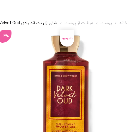
خانه
پوست
مراقبت از پوست
شاور ژل بث اند بادی Dark Velvet Oud
13%