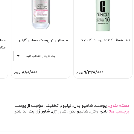
تونر شفاف کننده پوست کلینیک
میسلار واتر پوست حساس گارنیر
محلو
منا
یک گزینه را انتخاب کنید
880/000
9/328/000
تومان
تومان
دسته بندی:
پوست
,
شامپو بدن
,
لیلیوم تخفیف
,
مراقبت از پوست
برچسب ها:
بادی واش
,
شامپو بدن
,
شاور ژل
,
شاور ژل بث اند بادی