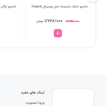
شامپو خشک باتیسته مدل اورجینال Original
شامپو ارگان 
قیمت
قیمت
1/778/000
1/898/000
تومان
اصلی:
فعلی:
1/898/000 تومان
1/778/000 تومان.
بود.
لینک های مفید
ورود/عضویت