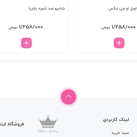
اویل او جی ایکس
شامپو ضد شوره باباریا
1/258/000
1/258/000
تومان
تومان
لینک کاربردی
فروشگاه اینت
سبد خرید