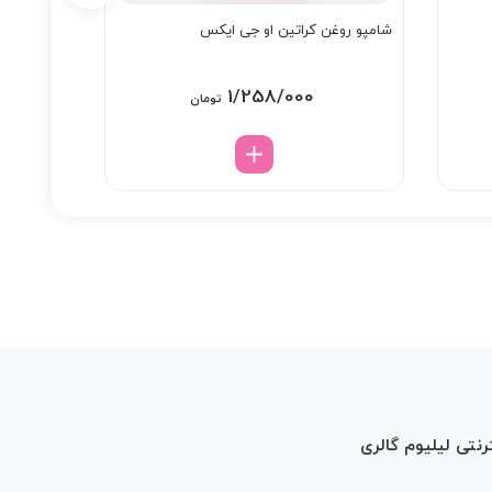
شامپو روغن کراتین او جی ایکس
کیت رنگ مو
1/258/000
تومان
رنتی لیلیوم گالری