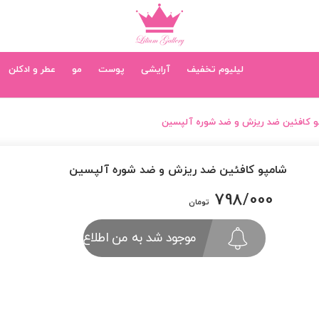
لیلیوم تخفیف
آرایشی
پوست
مو
عطر و ادکلن
و کافئین ضد ریزش و ضد شوره آلپسین
شامپو کافئین ضد ریزش و ضد شوره آلپسین
798/000
تومان
موجود شد به من اطلاع بده