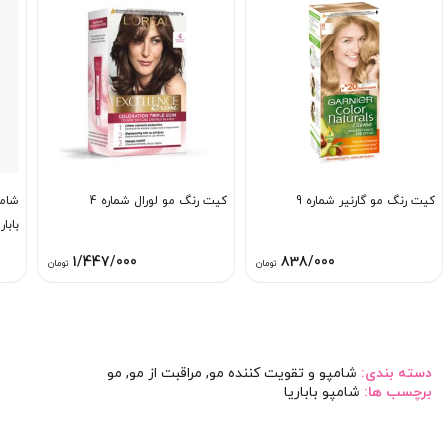
کیت رنگ مو گارنیر شماره 9
کیت رنگ مو لورال شماره 4
شامپ
باباری
1/447/000
838/000
تومان
تومان
دسته بندی:
شامپو و تقویت کننده مو
,
مراقبت از مو
,
مو
برچسب ها:
شامپو باباریا