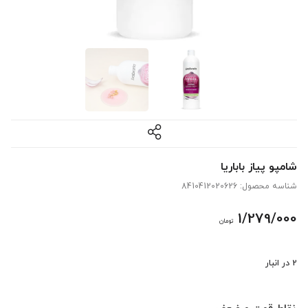
شامپو پیاز باباریا
شناسه محصول:
8410412020626
1/279/000
تومان
2 در انبار