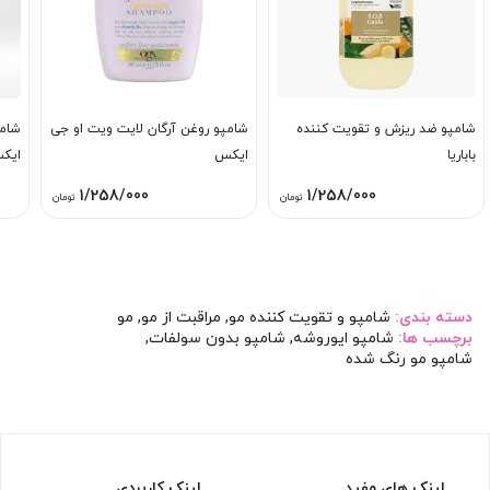
شامپو ضد ریزش و تقویت کننده
شامپو روغن آرگان لایت ویت او جی
شامپ
باباریا
ایکس
ایک
1/258/000
1/258/000
تومان
تومان
دسته بندی:
شامپو و تقویت کننده مو
,
مراقبت از مو
,
مو
برچسب ها:
شامپو ایوروشه
,
شامپو بدون سولفات
,
شامپو مو رنگ شده
لینک های مفید
لینک کاربردی