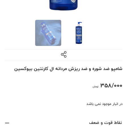
شامپو ضد شوره و ضد ریزش مردانه ال کارنتین بیوکسین
358/000
تومان
در انبار موجود نمی باشد
نقاط قوت و ضعف