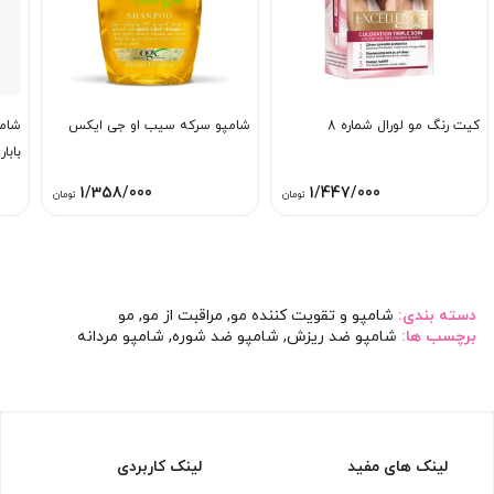
کیت رنگ مو لورال شماره 8
شامپو سرکه سیب او جی ایکس
شامپ
باباری
1/358/000
1/447/000
تومان
تومان
دسته بندی:
شامپو و تقویت کننده مو
,
مراقبت از مو
,
مو
برچسب ها:
شامپو ضد ریزش
,
شامپو ضد شوره
,
شامپو مردانه
لینک های مفید
لینک کاربردی