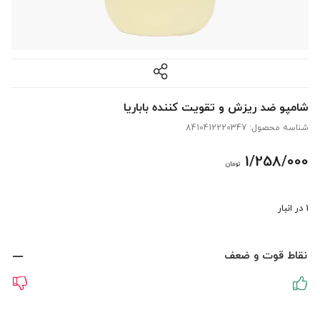
شامپو ضد ریزش و تقویت کننده باباریا
شناسه محصول:
8410412220347
1/258/000
تومان
1 در انبار
نقاط قوت و ضعف