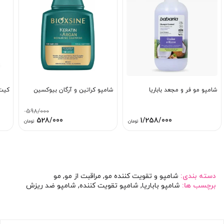
شامپو مو فر و مجعد باباریا
شامپو کراتین و آرگان بیوکسین
کیت 
598/000
قیمت
قیمت
528/000
1/258/000
تومان
تومان
اصلی:
فعلی:
598/000 تومان
528/000 تومان
بود.
دسته بندی:
شامپو و تقویت کننده مو
,
مراقبت از مو
,
مو
برچسب ها:
شامپو باباریا
,
شامپو تقویت کننده
,
شامپو ضد ریزش