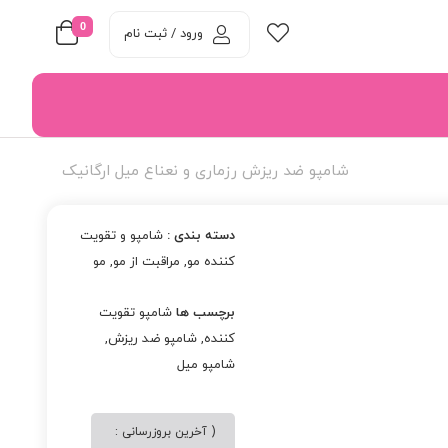
0
ورود / ثبت نام
شامپو ضد ریزش رزماری و نعناع میل ارگانیک
دسته بندی :
شامپو و تقویت
کننده مو
,
مراقبت از مو
,
مو
برچسب ها
شامپو تقویت
کننده
,
شامپو ضد ریزش
,
شامپو میل
( آخرین بروزرسانی :