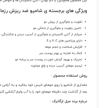
این محصول همچنین با دارا بودن آنتی اکسیدان ها و خواص 
ویژگی های برجسته ی شامپو ضد ریزش رزماری
تقویت و جلوگیری از ریزش مو
تامین رطوبت و جلوگیری از خشکی مو
سرشار از آنتی اکسیدان و جلوگیری از آسیب دیدن و شکنندگی م
دارای ویتامین های A ,C و E
افزایش ضخامت و حجم موها
کمک به تغذیه ی بهتر پوست سر
تحریک و بهبود گردش خون در پوست سر و ریشه مو
ترمیم موهای آسیب دیده و رفع موخوره
روش استفاده محصول :
مقداری از شامپو را روی موهای خیس خود بمالید و به آرامی م
بعد از گذشت چند دقیقه موهای خود را با آب ولرم آبکشی کنید
درباره
برند میل ارگانیک
: