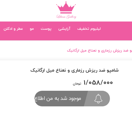
لیلیوم تخفیف
آرایشی
پوست
مو
عطر و ادکلن
 ضد ریزش رزماری و نعناع میل ارگانیک
شامپو ضد ریزش رزماری و نعناع میل ارگانیک
1/058/000
تومان
موجود شد به من اطلاع بده