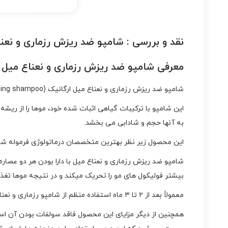
نقد و بررسی :
شامپو ضد ریزش رزماری و نعنا
معرفی شامپو ضد ریزش رزماری و نعناع میل ا
شامپو ضد ریزش رزماری و نعناع میل ارگانیک (rosemary mint strengthening shampoo)، یک شامپو تقویتی و البته ضد ریزش مو است که برای مو های ضعیف، کم پشت و چرب مناسب می باشد.
این شامپو با ترکیبات گیاهی اثبات شده خود، موها را از ریش
به آنها حجم و شادابی می بخشد.
این محصول زیر نظر بهترین متخصصان درماتولوژی فرموله شده
شامپو ضد ریزش رزماری و نعناع میل با دارا بودن هر دو عصا
بیشتر فولیکول های مو را تحریک میکند و در نتیجه موها تغ
معمولاً بعد از ۲ تا ۳ ماه استفاده منظم از شامپو رزماری و نعناع میله، می توانید اثرات معجزه آسای آن را روی موهای خود مشاهده کنید.
همچنین از دیگر مزایای این محصول فاقد سولفات بودن آن اس