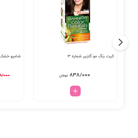
کیت رنگ مو گارنیر شماره 3
شامپو خشک باتی
838/000
98/000
تومان