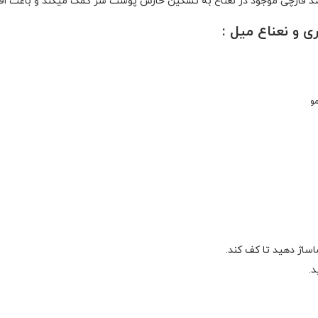
ضد قارچی موجود در نعناع به تسکین خارش پوست سر کمک میکند و باعث اف
 و نعناع میل :
و
اساژ دهید تا کف کند.
.