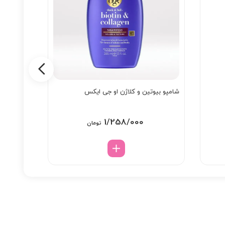
شامپو بیوتین و کلاژن او جی ایکس
شامپو محا
1/258/000
تومان