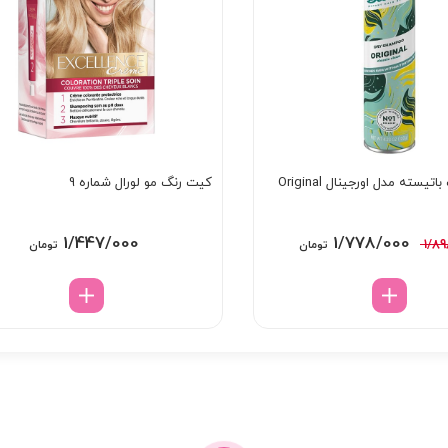
سته مدل اورجینال Original
کیت رنگ مو لورال شماره 9
قیمت
قیمت
1/447/000
1/778/000
1/8
تومان
تومان
اصلی:
فعلی:
1/898/000 تومان
1/778/000 تومان.
بود.