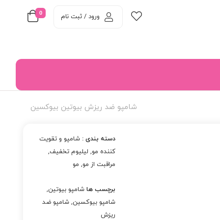
0
ورود / ثبت نام
شامپو ضد ریزش بیوتین بیوکسین
دسته بندی :
شامپو و تقویت
کننده مو
,
لیلیوم تخفیف
,
مراقبت از مو
,
مو
برچسب ها
شامپو بیوتین
,
شامپو بیوکسین
,
شامپو ضد
ریزش