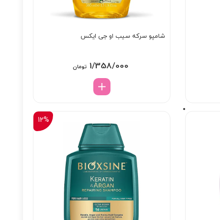
شامپو سرکه سیب او جی ایکس
1/358/000
تومان
12%