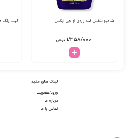
شامپو بنفش ضد زردی او جی ایکس
کیت رنگ مو گ
1/358/000
تومان
لینک های مفید
ورود/عضویت
درباره ما
تماس با ما