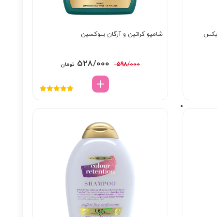
ایکس
شامپو کراتین و آرگان بیوکسین
قیمت
قیمت
528/000
598/000
تومان
اصلی:
فعلی:
598/000 تومان
528/000 تومان.
نمره
5.00
از
بود.
5