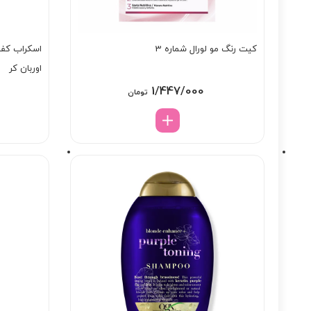
کیت رنگ مو لورال شماره 3
اسکراب کف 
اوربان کر
1/447/000
تومان