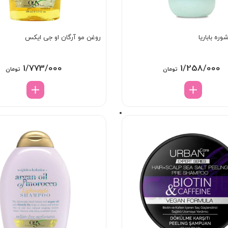
ره باباریا
روغن مو آرگان او جی ایکس
1/773/000
1/258/000
تومان
تومان