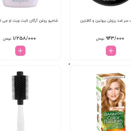
سر ضد ریزش بیوتین و کافئین
شامپو روغن آرگان لایت ویت او جی 
1/258/000
943/000
تومان
تومان