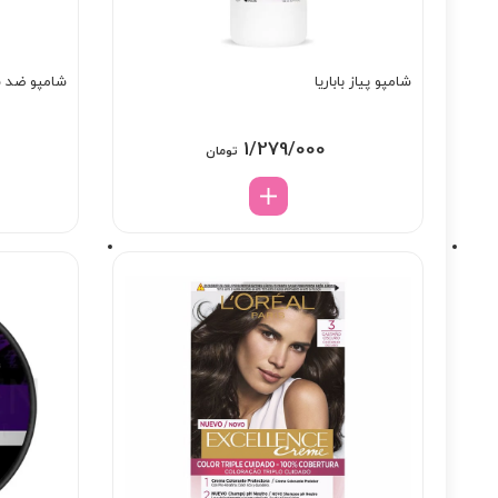
شامپو پیاز باباریا
شامپو ضد شو
1/279/000
تومان