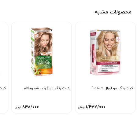
محصولات مشابه
کیت رنگ مو لورال شماره 9
کیت رنگ مو گارنیر شماره 8N
کیت 
838/000
1/447/000
تومان
تومان