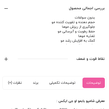
بررسی اجمالی محصول
بدون سولفات
حجم دهنده و تقویت کننده مو
جلوگیری از ریزش موها
حفظ رطوبت و آبرسانی مو
تغذیه موها
کمک به افزایش رشد مو
حاوی پروتئین سویا
نقاط قوت و ضعف
توضیحات
توضیحات تکمیلی
برند
نظرات (0)
معرفی شامپو بابمو او جی ایکس :