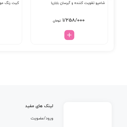
شامپو تقویت کننده و آبرسان باباریا
کیت رنگ مو گا
1/258/000
تومان
لینک های مفید
ورود/عضویت