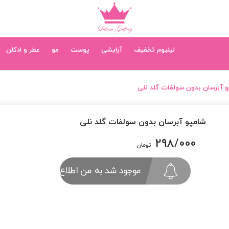
لیلیوم تخفیف
آرایشی
پوست
مو
عطر و ادکلن
 آبرسان بدون سولفات گلد نلی
شامپو آبرسان بدون سولفات گلد نلی
298/000
تومان
موجود شد به من اطلاع بده