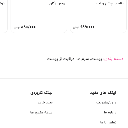
مناسب چشم و لب
روغن ارگان
ادون
880/000
989/000
تومان
تومان
دسته بندی:
پوست
,
سرم ها
,
مراقبت از پوست
لینک های مفید
لینک کاربردی
ورود/عضویت
سبد خرید
درباره ما
علاقه مندی ها
تماس با ما