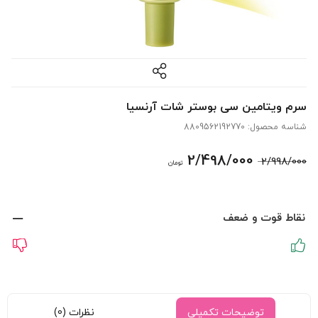
سرم ویتامین سی بوستر شات آرنسیا
شناسه محصول:
8809562192770
قیمت
قیمت
2/498/000
2/998/000
تومان
اصلی:
فعلی:
2/998/000 تومان
2/498/000 تومان.
نقاط قوت و ضعف
بود.
توضیحات تکمیلی
نظرات (0)