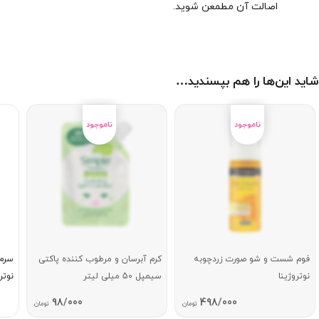
اصالت آن مطمعن شوید.
شاید این‌ها را هم بپسندید…
فوم شست و شو صورت زردچوبه
کرم آبرسان و مرطوب کننده پاکتی
سرم 
نوتروژینا
سیمپل 50 میلی لیتر
نوتر
98/000
498/000
تومان
تومان