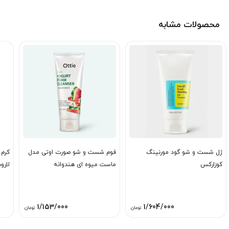
محصولات مشابه
ژل شست و شو گود مورنینگ
فوم شست و شو صورت اوتی مدل
کرم 
کوزارکس
ماست میوه ای هندوانه
لارو
1/153/000
1/604/000
تومان
تومان