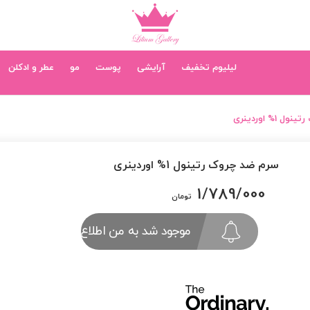
لیلیوم تخفیف
آرایشی
پوست
مو
عطر و ادکلن
1% اوردینری
سرم ضد چروک رتینول 1% اوردینری
1/789/000
تومان
موجود شد به من اطلاع بده