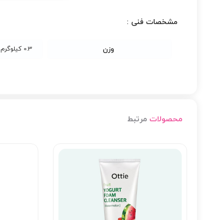
مشخصات فنی :
وزن
0.3 کیلوگرم
محصولات
مرتبط
20%