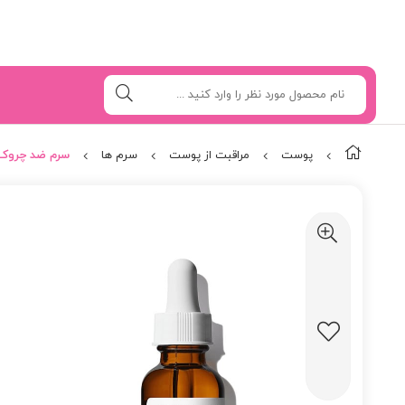
پوست
مراقبت از پوست
سرم ها
سرم ضد چروک رتینول 