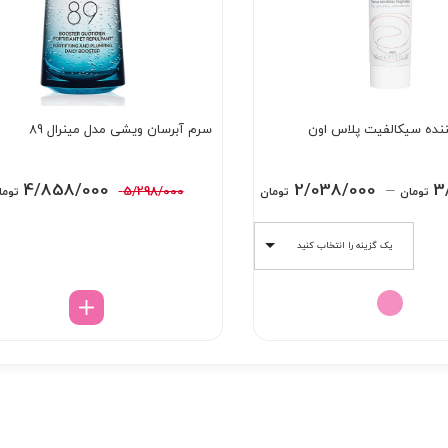
ننده سیکالفیت پلاس اون
سرم آبرسان ویشی مدل مینرال 89
Price
قیمت
4/858/000
2/038/000
–
3
5/298/000
تومان
تومان
توما
range:
اصلی:
2/038/000 تومان
5/298/000 توم
یک گزینه را انتخاب کنید
through
بود.
3/698/000 تومان