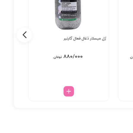
ژل میسلار ذغال فعال گارنیر
SPF 50
قیمت
880/000
ن
تومان
فعلی:
ان
4/858/000 تومان.