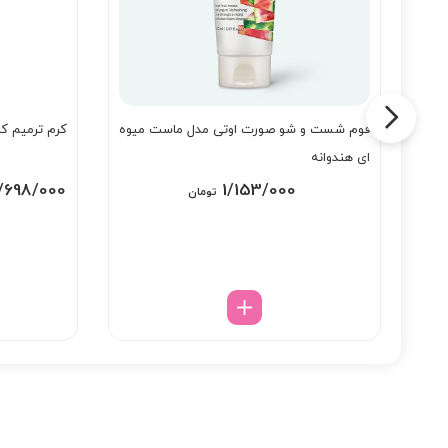
فوم شست و شو صورت اوتی مدل ماست میوه
کرم ترمیم ک
ای هندوانه
یمت
/698/000
1/153/000
تومان
لی:
1/998/ تومان.