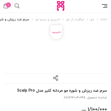
6%
0
خانه
مو
مراقبت از مو
اسپری و سرم مو
سرم ضد ریزش و شوره مو 
سرم ضد ریزش و شوره مو مردانه کلیر مدل Scalp Pro
شناسه محصول:
8683130040645
1/100/000
تومان