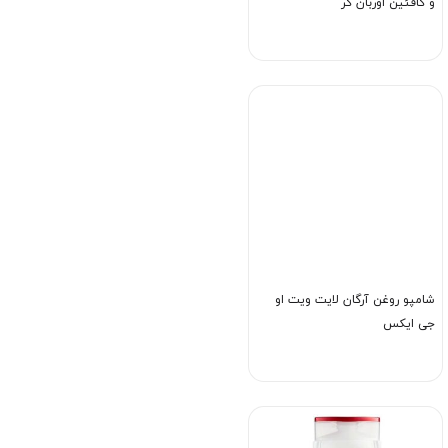
و کافئین اوربان کر
شامپو روغن آرگان لایت ویت او
جی ایکس