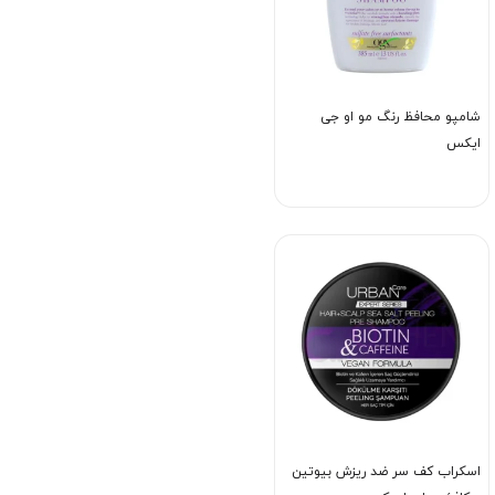
شامپو محافظ رنگ مو او جی
ایکس
اسکراب کف سر ضد ریزش بیوتین