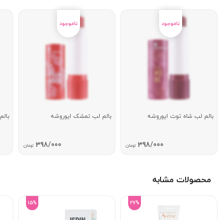
بالم لب شاه توت ایوروشه
بالم لب تمشک ایوروشه
بالم
398/000
398/000
تومان
تومان
محصولات مشابه
15%
27%