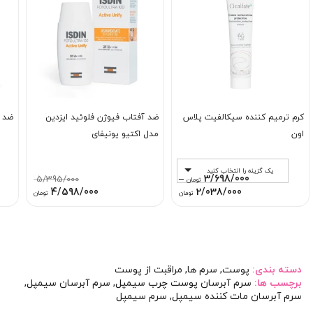
کرم ترمیم کننده سیکالفیت پلاس
ضد آفتاب فیوژن فلوئید ایزدین
ضد 
اون
مدل اکتیو یونیفای
یک گزینه را انتخاب کنید
–
3/698/000
5/395/000
تومان
Price
قیمت
قیمت
4/598/000
2/038/000
تومان
تومان
range:
اصلی:
فعلی:
2/038/000 تومان
5/395/000 تومان
4/598/000 تو
through
بود.
3/698/000 تومان
دسته بندی:
پوست
,
سرم ها
,
مراقبت از پوست
برچسب ها:
سرم آبرسان پوست چرب سیمپل
,
سرم آبرسان سیمپل
,
سرم آبرسان مات کننده سیمپل
,
سرم سیمپل