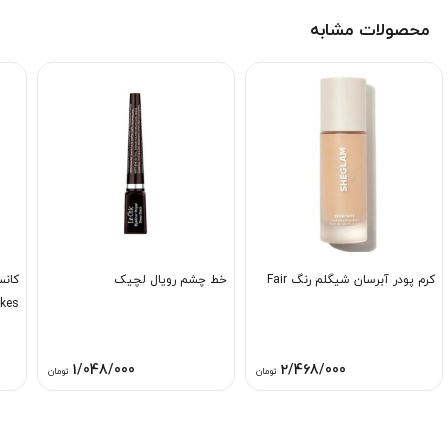
محصولات مشابه
کرم پودر آبرسان شیگلم رنگ Fair
خط چشم رویال لچیک
کانس
akes
1/048/000
2/468/000
تومان
تومان