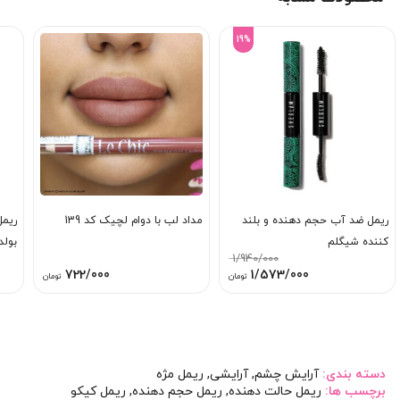
19%
ریمل ضد آب حجم دهنده و بلند
مداد لب با دوام لچیک کد 139
ریمل
کننده شیگلم
بولد
1/940/000
قیمت
قیمت
722/000
1/573/000
تومان
تومان
اصلی:
فعلی:
1/940/000 تومان
1/573/000 تومان.
بود.
دسته بندی:
آرایش چشم
,
آرایشی
,
ریمل مژه
برچسب ها:
ریمل حالت دهنده
,
ریمل حجم دهنده
,
ریمل کیکو