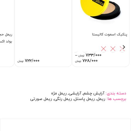
پنکیک اسموت کالیستا
ریمل حجم
بولد اکس
–
733/000
تومان
Price
722/000
728/000
تومان
تومان
range:
728/000 تومان
through
733/000 تومان
دسته بندی:
آرایش چشم
,
آرایشی
,
ریمل مژه
برچسب ها:
ریمل
,
ریمل پاستل
,
ریمل رنگی
,
ریمل صورتی