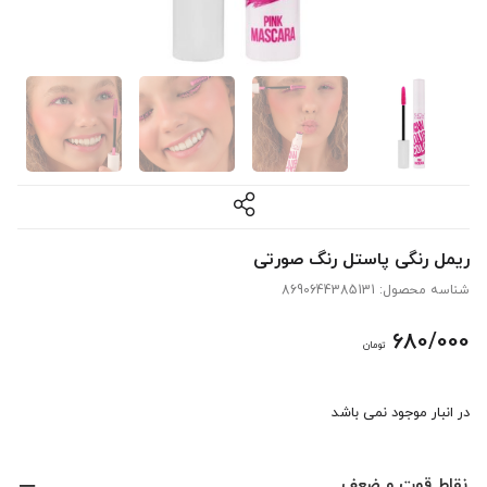
ریمل رنگی پاستل رنگ صورتی
شناسه محصول:
8690644385131
680/000
تومان
در انبار موجود نمی باشد
نقاط قوت و ضعف