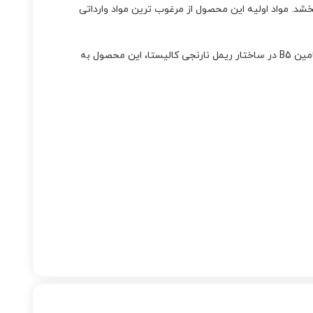
شد. مواد اولیه این محصول از مرغوب ترین مواد وارداتی
این محصول در ترکیبات خود حاوی عصاره سبوس برنج بوده که به تقویت و ضخامت مژه های شما کمک میکند. همچنین به دلیل وجود ویتامین B5 در ساختار ریمل نارنجی کالیستا، این محصول به