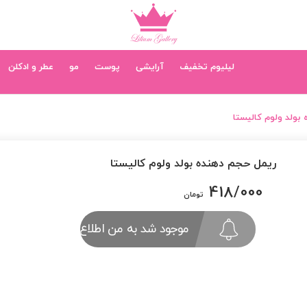
لیلیوم تخفیف
آرایشی
پوست
مو
عطر و ادکلن
بولد ولوم کالیستا
ریمل حجم دهنده بولد ولوم کالیستا
418/000
تومان
موجود شد به من اطلاع بده