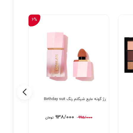
6%
رژ گونه مایع شیگلم رنگ Birthday suit
تینت ضد آ
قیمت
قیمت
938/000
995/000
تومان
اصلی:
فعلی:
995/000 تومان
938/000 تومان.