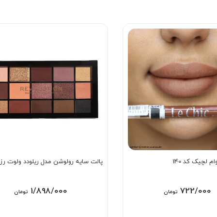
ام لچیک کد 140
پالت سایه رولوشن مدل ریلودد ولوت رز
1/898/000
722/000
تومان
تومان