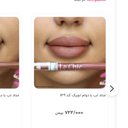
مداد لب با دوام لچیک کد 139
مداد لب با دو
722/000
تومان