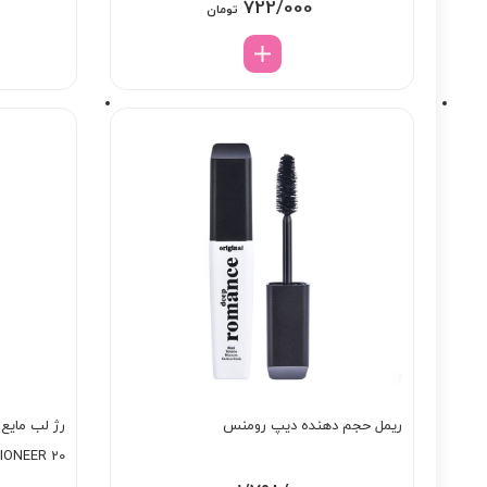
722/000
تومان
ریمل حجم دهنده دیپ رومنس
رژ لب مایع
IONEER 20