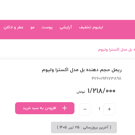
لیلیوم تخفیف
آرایشی
پوست
مو
عطر و ادکلن
بل مدل اکسترا ولیوم
ریمل حجم دهنده بل مدل اکسترا ولیوم
4260194173898
1/218/000
تومان
افزودن به سبد خرید
( آخرین بروزرسانی : 25 تیر, 1405 )