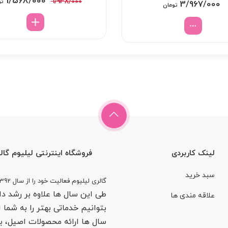
قیمت
1/568/000
1/938/000
تو
3/967/000
تومان
اصلی:
/938/000
بود.
لینک کاربردی
فروشگاه اینترنتی لیلیوم گال
سبد خرید
گالری لیلیوم فعالیت خود را از سال 1392
طی این سال ها علاوه بر رشد دان
علاقه مندی ها
بتوانیم خدماتی بهتر را به شما 
سال ها ارائه محصولات اصیل، با