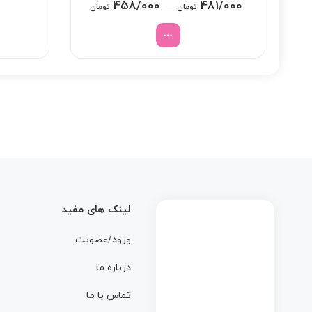
Price
458/000
–
481/000
تومان
تومان
range:
458/000 تومان
through
481/000 تومان
لینک های مفید
ورود/عضویت
درباره ما
تماس با ما