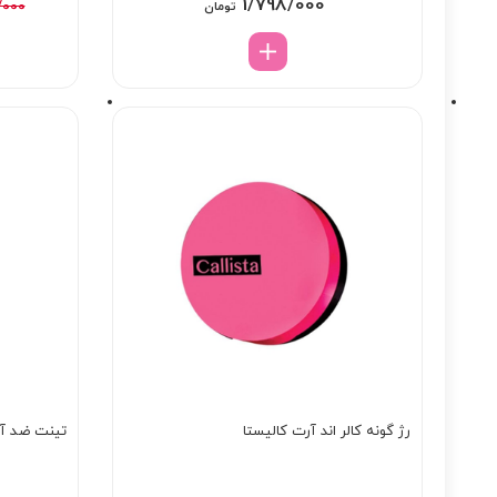
1/798/000
/000
تومان
رژ گونه کالر اند آرت کالیستا
تینت ضد آف