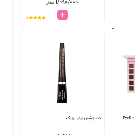
1/098/000
تومان
نمره
4.50
از 5
خط چشم رویال لچیک