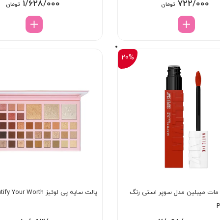
1/628/000
722/000
تومان
تومان
20%
 مات میبلین مدل سوپر استی رنگ
پالت سایه پی لوئیز EyeDentify Your Worth
P