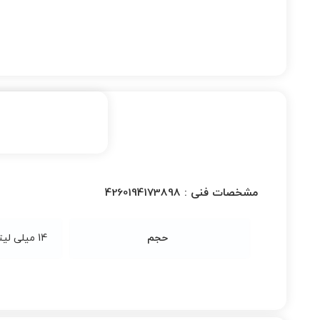
مشخصات فنی :
4260194173898
حجم
14 میلی لیتر