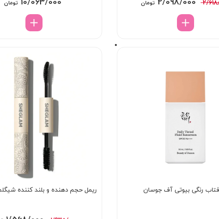
قیمت
قیمت
10/063/000
2/098/000
2/618
تومان
تومان
اصلی:
فعلی:
2/618/000 تومان
2/098/000 تومان.
بود.
تاب رنگی بیوتی آف جوسان
ریمل حجم دهنده و بلند کننده شیگلم