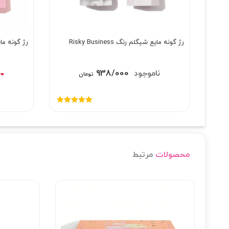
رژ گونه مایع شیگلم رنگ Risky Business
رژ گونه مایع 
قیمت
قیمت
938/000
00
995/000
تومان
اصلی:
فعلی:
995/000 تومان
938/000 تومان.
نمره
5.00
از
بود.
5
محصولات
مرتبط
12%