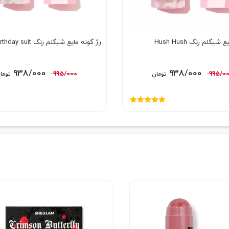
شیگلم رنگ Hush Hush
رژ گونه مایع شیگلم رنگ Birthday suit
قیمت
قیمت
قیمت
938/000
938/000
995/000
995/0
تومان
توما
اصلی:
فعلی:
اصلی:
995/000 تومان
938/000 تومان.
995/000 توم
نمره
5.00
از
بود.
بود.
5