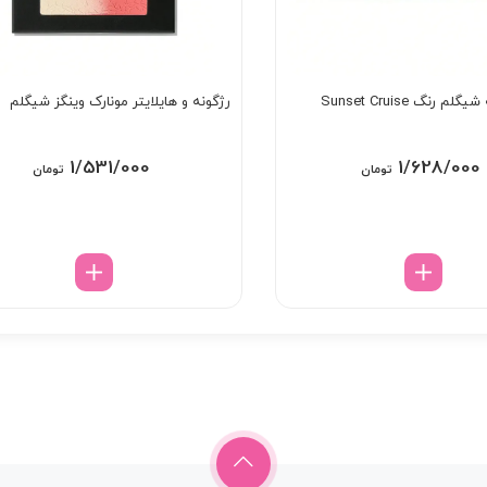
 رنگ Sunset Cruise
رژگونه و هایلایتر مونارک وینگز شیگلم
1/531/000
1/628/000
تومان
تومان