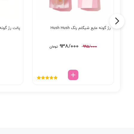
رژ گونه مایع شیگلم رنگ Hush Hush
پالت رژ گونه شیگلم
قیمت
قیمت
938/000
995/000
تومان
اصلی:
فعلی:
995/000 تومان
938/000 تومان.
بود.
نمره
5.00
از
5