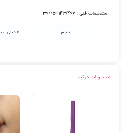
مشخصات فنی :
3600531469467
حجم
5 میلی لیتر
محصولات
مرتبط