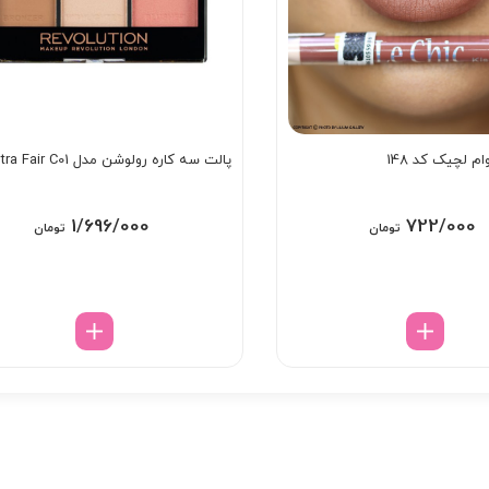
ام لچیک کد 148
پالت سه کاره رولوشن مدل Ultra Fair C01
1/696/000
722/000
تومان
تومان