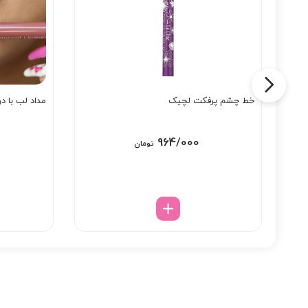
خط چشم پرفکت لچیک
مداد لب با دو
964/000
تومان