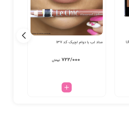
مداد لب با دوام لچیک کد 137
مداد لب با 
722/000
تومان