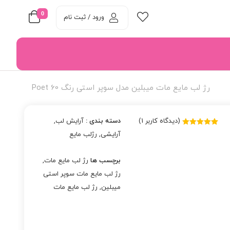
0
ورود / ثبت نام
رژ لب مایع مات میبلین مدل سوپر استی رنگ 60 Poet
(دیدگاه کاربر
1
)
دسته بندی :
آرایش لب
,
1
امتیاز
5.00
از
آرایشی
,
رژلب مایع
5 امتیاز
مشتری
برچسب ها
رژ لب مایع مات
,
رژ لب مایع مات سوپر استی
میبلین
,
رژ لب مایع مات
میبلین