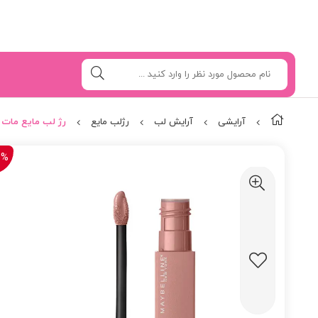
آرایشی
آرایش لب
رژلب مایع
رژ لب مایع مات میب
0%