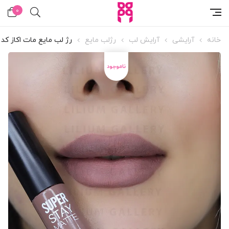
0
خانه
آرایشی
آرایش لب
رژلب مایع
رژ لب مایع مات اکاز کد 09