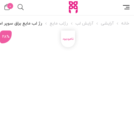
0
خانه
آرایشی
آرایش لب
رژلب مایع
رژ لب مایع براق سوپر استی م
28%