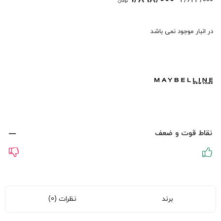
2/623/000
تومان
اصلی:
فعلی:
در انبار موجود نمی باشد
2/623/000 تومان
1/898/000 تومان.
بود.
نقاط قوت و ضعف
برند
نظرات (0)