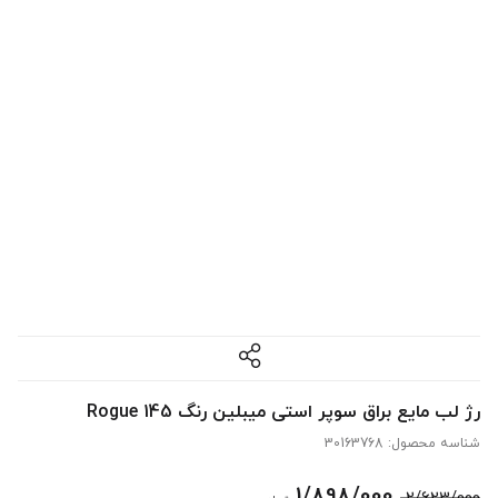
رژ لب مایع براق سوپر استی میبلین رنگ Rogue 145
شناسه محصول:
30163768
قیمت
قیمت
1/898/000