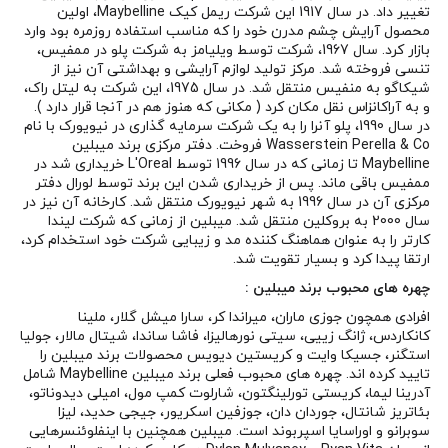
تغییر داد. در سال 1917 این شرکت ریمل کیک Maybelline، اولین
محصول آرایش چشم مدرن خود را که مناسب استفاده روزمره بود وارد
بازار کرد. سال 1967، شرکت توسط ویلیامز به شرکت پلو در ممفیس،
تنسی فروخته شد. مرکز تولید لوازم آرایشی و بهداشتی آن نیز از
شیکاگو به منفیس منتقل شد. در سال 1975، این شرکت به لیتل راک،
و به آراکانزاس نقل مکان کرد ( مکانی که هنوز هم در آنجا قرار دارد ).
در سال 1990، پلو آنرا را به یک شرکت سرمایه گذاری در نیویورک با نام
Wasserstein Perella & Co فروخت. دفتر مرکزی برند میبلین
Maybelline تا زمانی که در سال 1996 توسط L'Oreal خریداری شد در
ممفیس باقی ماند. پس از خریداری شدن این برند توسط لورال دفتر
مرکزی آن در سال 1996 به شهر نیویورک منتقل شد. کارخانه آن نیز در
سال 2000 به بروکلین منتقل شد. میبلین از زمانی که شرکت لیندا
کارتر را به عنوان هماهنگ کننده مد و زیبایی شرکت خود استخدام کرد،
ارتقا پیدا کرد و بسیار تقویت شد.
چهره های محبوب برند میبلین :
افرادی همچون جوزی ماران، میراندا کر، سارا میشل گلار، ملینا
کانکاردس، ژانگ زییی، سیتی نورهالیزا، فاشا ساندا، شیتال مالار، جولیا
استگنر، جسیکا وایت و کریستین دیویس محصولات برند میبلین را
تایید کرده اند. چهره های محبوب فعلی برند میبلین Maybelline شامل
آدرینا لیما، کریستی تورلینگتون، شارلوت کمپ مول، امیلی دیدوناتو،
بئاتریز شانتال، جوردان دان، جوزفین اسکریور، جیجی حدید، لیزا
سوبرانو و اوراسایا اسپربوند است. میبلین همچنین با اینفلوئنسرهایی