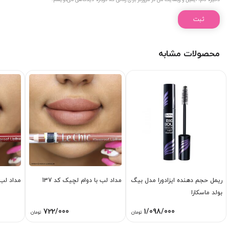
محصولات مشابه
ریمل حجم دهنده ایزادورا مدل بیگ
مداد لب با دوام لچیک کد 137
مداد لب ب
بولد ماسکارا
722/000
1/098/000
تومان
تومان