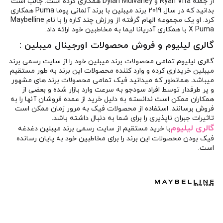
از جمله Ryan Vita و Dylan Mulvaney همکاری کرده است. جالب است
بدانید که در سال 2019 برند میبلین با برند آلمانی پوما Puma همکاری
کرد. او یک مجموعه الهام گرفته از ورزش چند کاره را با نام Maybelline
X Puma با همکاری آدریانا لیما به مخاطبین خود ارائه داد.
گالری لیلیوم
و فروش محصولات اورجینال
میبلین
:
گالری لیلیوم تمامی محصولات برند میبلین خود را از سایت رسمی برند
میبلین خریداری کرده و وارد کننده محصولات این برند به طور مستقیم
میباشد. همانطور که میدانید فیک تمامی محصولات برند های مشهور
و پر طرفدار توسط افراد سودجو به سرعت وارد بازار شده و بعضی از
همکاران ممکن است ندانسته به دلیل خرید از عمده فروشان آنها را به
فروش برسانند. استفاده از محصولات فیک به مرور زمان ممکن است
تاثیرات جبران ناپذیری را برای شما به دنبال داشته باشد.
گالری لیلیوم
با خرید مستقیم از سایت رسمی برند میبلین دغدغه
فیک بودن محصولات این برند را برای مخاطبین خود به پایان رسانده
است.