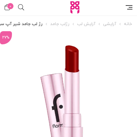
0
خانه
آرایشی
آرایش لب
رژلب جامد
رژ لب جامد شیر آپ سو
27%