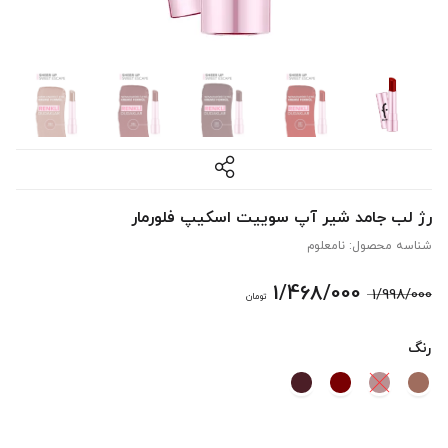
رژ لب جامد شیر آپ سوییت اسکیپ فلورمار
شناسه محصول:
نامعلوم
قیمت
قیمت
1/468/000
1/998/000
تومان
اصلی:
فعلی:
رنگ
1/998/000 تومان
1/468/000 تومان.
بود.