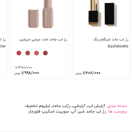
رژ لب مات شیگلم رنگ
رژ لب جامد مات سرمی میبلین
رژ ل
cter
Bachelorette
2/498/000
قیمت
قیمت
1/998/000
1/208/000
تومان
تومان
اصلی:
فعلی:
2/498/000 تومان
1/998/000 توما
بود.
دسته بندی:
آرایش لب
,
آرایشی
,
رژلب جامد
,
لیلیوم تخفیف
برچسب ها:
رژ لب جامد شیر آپ سوییت اسکیپ فلورمار