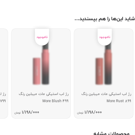
شاید این‌ها را هم بپسندید…
رژ لب استیکی مات میبلین رنگ
رژ لب استیکی مات میبلین رنگ
رژ ل
799
More Blush 499
More Rust 899
1/198/000
1/198/000
تومان
تومان
محصولات مشابه