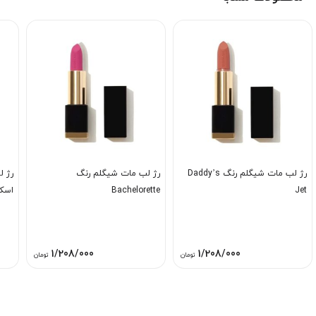
رژ لب مات شیگلم رنگ Daddy’s
رژ لب مات شیگلم رنگ
رژ 
Jet
Bachelorette
اسکی
1/208/000
1/208/000
تومان
تومان