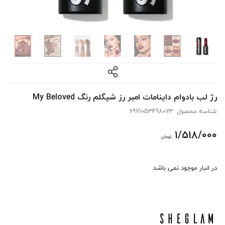
رژ لب بادوام داینامات امبر رز شیگلم رنگ My Beloved
شناسه محصول:
6971053498073
1/518/000
تومان
در انبار موجود نمی باشد