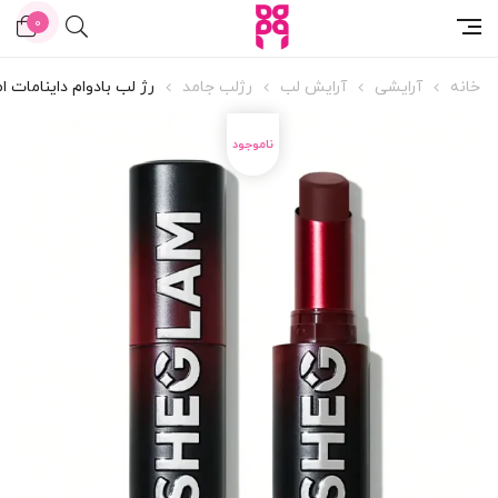
0
خانه
آرایشی
آرایش لب
رژلب جامد
رژ لب بادوام داینامات امبر رز