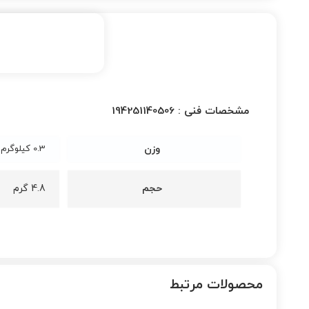
مشخصات فنی :
194251140506
وزن
0.3 کیلوگرم
حجم
4.8 گرم
محصولات
مرتبط