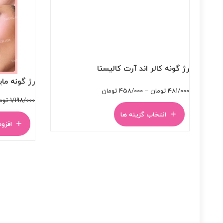
رژ گونه کالر اند آرت کالیستا
رژ گونه مایع شی
Price
481/000
تومان
–
458/000
تومان
1/198/000
توم
range:
انتخاب گزینه ها
458/000 تومان
افزود
through
481/000 تومان