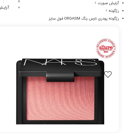
پاک ک
آرایش صورت
آرایش
رژگونه
رژگونه پودری نارس رنگ ORGASM فول سایز