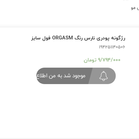
ننده پوست
 مو
رژگونه پودری نارس رنگ ORGASM فول سایز
194251140506
9/794/000
تومان
موجود شد به من اطلاع بده