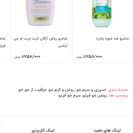
شامپو ضد شوره باباریا
شامپو روغن آرگان لایت ویت او جی
شامپ
ایکس
اویل
1/258/000
1/258/000
تومان
تومان
دسته بندی:
اسپری و سرم مو
,
روغن و کرم مو
,
مراقبت از مو
,
مو
برچسب ها:
روغن مو فینو
,
سرم مو فینو
لینک های مفید
لینک کاربردی