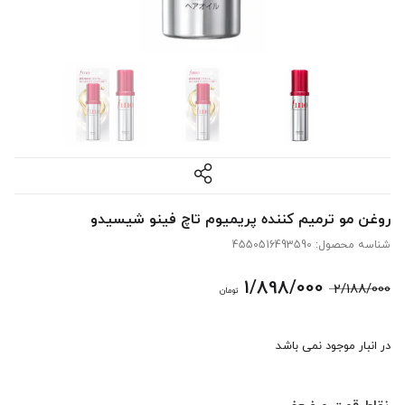
روغن مو ترمیم کننده پریمیوم تاچ فینو شیسیدو
شناسه محصول:
4550516493590
قیمت
قیمت
1/898/000
2/188/000
تومان
اصلی:
فعلی:
در انبار موجود نمی باشد
2/188/000 تومان
1/898/000 تومان.
بود.