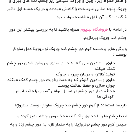
و ظاهر خطوط زیر ، چین و چروک، سیاهی زیر چشم، لکه های پیری و
چروک پنجه عقابی سرسخت را کاهش میدهد و در یک هفته اول تاثیر
شگفت انگیر آن قابل مشاهده خواهد بود.
در ادامه با
فروشگاه لیلیوم
همراه باشید تا به بررسی بیشتر این دور
چشم ضد چروک بپردازیم.
ویژگی های برجسته کرم دور چشم ضد چروک نوتروژینا مدل سلولار
بوست :
حاوی ویتامین سی که به جوان سازی و روشن شدن دور چشم
کمک میکند
تولید کلاژن و درمان چین و چروک
حاوی ویتامین گلوکز که به حفظ رطوبت دور چشم کمک میکند
جوان سازی و حفظ لطافت پوست
محافظت از دور چشم در مقابل عوامل آسیب زا مانند انواع
آلودگی ها
طریقه استفاده از کرم دور چشم ضد چروک سلولار بوست نیتروژنا :
ابتدا چشم ها را با محلول پاک کننده مخصوص چشم تمیز کرده و
سپس کرم دور چشم نوتروژینا را به مقدار لازم به دور چشم زده و به