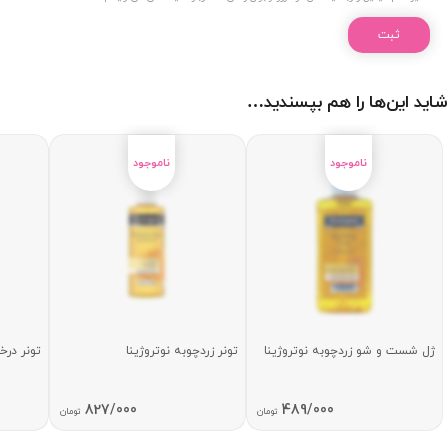
شاید این‌ها را هم بپسندید…
ژل شست و شو زردچوبه نوتروژینا
تونر زردچوبه نوتروژینا
تونر در
827/000
489/000
تومان
تومان