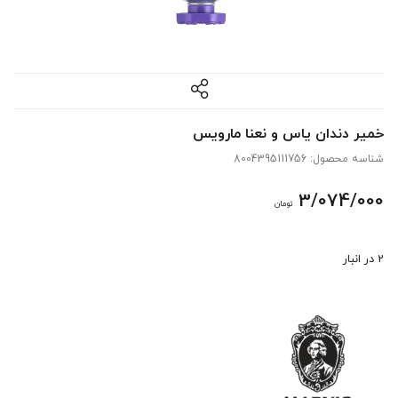
خمیر دندان یاس و نعنا مارویس
شناسه محصول:
8004395111756
3/074/000
تومان
2 در انبار