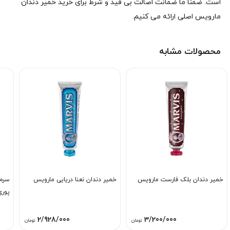
است. ضمنا ما ضمانت اصالت بی قید و شرط برای خرید خمیر دندان
مارویس اصلی ارائه می کنیم.
محصولات مشابه
خمیر دندان بلک فارست مارویس
خمیر دندان نعنا دریایی مارویس
سرم 
پوری
2/928/000
3/200/000
تومان
تومان