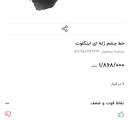
خط چشم ژله ای اینگلوت
شناسه محصول:
5907587149779
1/868/000
تومان
6 در انبار
نقاط قوت و ضعف