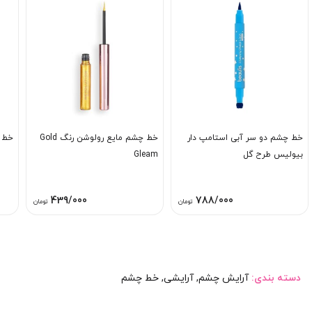
خط چشم دو سر آبی استامپ دار
خط چشم مایع رولوشن رنگ Gold
خط 
بیولیس طرح گل
Gleam
439/000
788/000
تومان
تومان
دسته بندی:
آرایش چشم
,
آرایشی
,
خط چشم