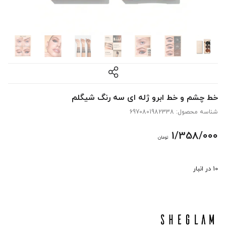
خط چشم و خط ابرو ژله ای سه رنگ شیگلم
شناسه محصول:
6970801982338
1/358/000
تومان
10 در انبار