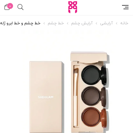
0
خانه
آرایشی
آرایش چشم
خط چشم
خط چشم و خط ابرو ژله