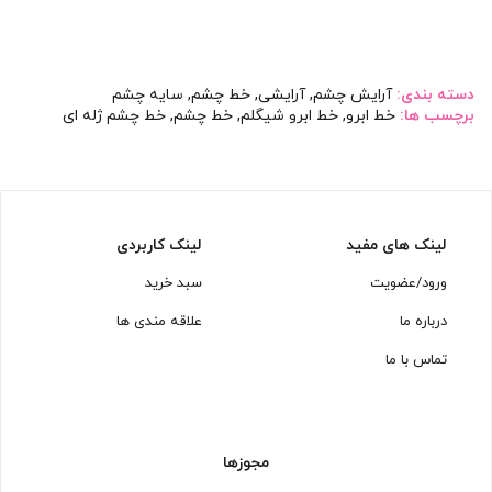
628/000 تومان
578/000 تومان.
1/938/000 تومان
1/568/000 توم
بود.
بود.
دسته بندی:
آرایش چشم
,
آرایشی
,
خط چشم
,
سایه چشم
برچسب ها:
خط ابرو
,
خط ابرو شیگلم
,
خط چشم
,
خط چشم ژله ای
لینک های مفید
لینک کاربردی
ورود/عضویت
سبد خرید
درباره ما
علاقه مندی ها
تماس با ما
مجوزها