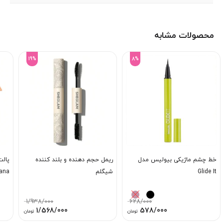
محصولات مشابه
19%
8%
خط چشم ماژیکی بیولیس مدل
ریمل حجم دهنده و بلند کننده
Glide It
شیگلم
ana
1/938/000
628/000
قیمت
قیمت
قیمت
قیمت
1/568/000
578/000
تومان
تومان
اصلی:
فعلی:
اصلی:
فعلی: