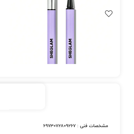
مشخصات فنی :
6973072809267