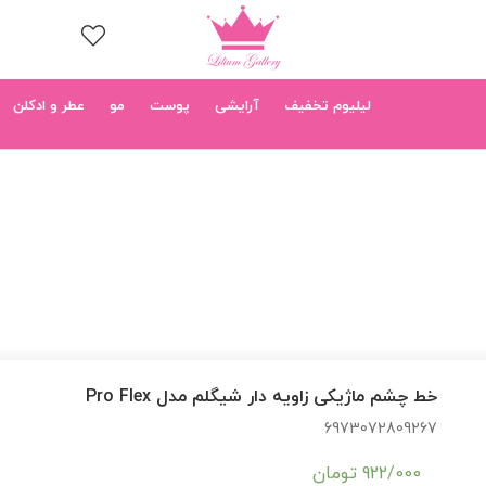
لیلیوم تخفیف
آرایشی
پوست
مو
عطر و ادکلن
خط چشم ماژیکی زاویه دار شیگلم مدل Pro Flex
6973072809267
922/000
تومان