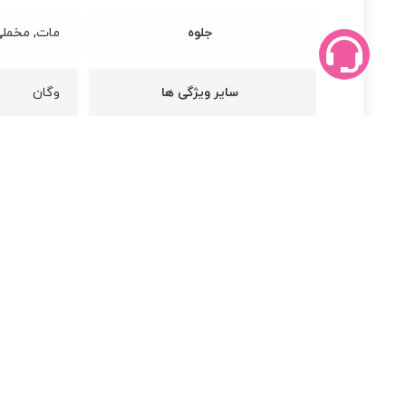
جلوه
مات, مخمل
سایر ویژگی ها
وگان
کشور سازنده
چین
محصولات
مرتبط