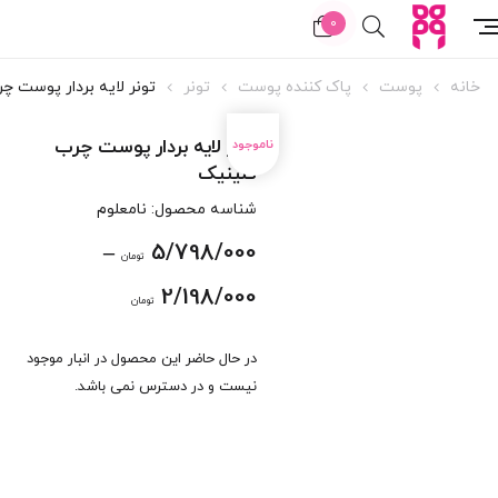
0
خانه
پوست
پاک کننده پوست
تونر
تونر لایه بردار پوست چ
تونر لایه بردار پوست چرب
کلینیک
شناسه محصول:
نامعلوم
–
5/798/000
تومان
Price
2/198/000
تومان
range:
در حال حاضر این محصول در انبار موجود
2/198/000
نیست و در دسترس نمی باشد.
through
5/798/000 تومان