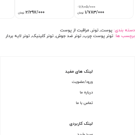
1/805/000
قیمت
قیمت
2/297/000
1/783/000
تومان
تومان
اصلی:
فعلی:
1/805/000 تومان
1/783/000 تومان.
بود.
دسته بندی:
پوست
,
تونر
,
مراقبت از پوست
برچسب ها:
تونر پوست چرب
,
تونر ضد جوش
,
تونر کلینیک
,
تونر لایه بردار
لینک های مفید
ورود/عضویت
درباره ما
تماس با ما
لینک کاربردی
سبد خرید