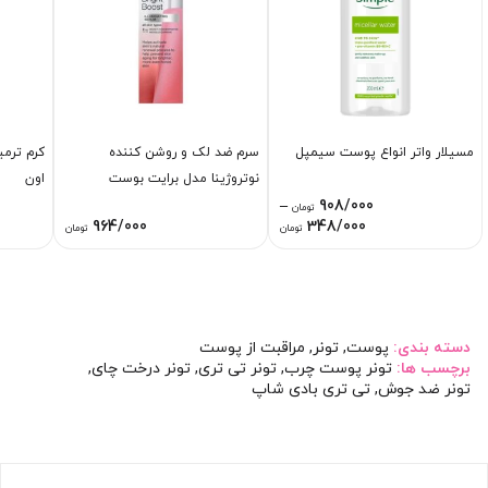
مسیلار واتر انواع پوست سیمپل
سرم ضد لک و روشن کننده
کرم ترم
نوتروژینا مدل برایت بوست
اون
–
908/000
تومان
Price
964/000
348/000
تومان
تومان
range:
348/000 تومان
through
908/000 تومان
دسته بندی:
پوست
,
تونر
,
مراقبت از پوست
برچسب ها:
تونر پوست چرب
,
تونر تی تری
,
تونر درخت چای
,
تونر ضد جوش
,
تی تری بادی شاپ