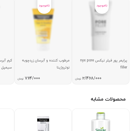
پرایمر پور فیلر نیکس nyx pore
مرطوب کننده و آبرسان زردچوبه
کرم آبرس
filler
نوتروژینا
سیمپل 50 میلی لیتر
764/000
2/468/000
تومان
تومان
محصولات مشابه