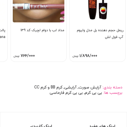
ریمل حجم دهنده بل مدل ولیوم
مداد لب با دوام لچیک کد 139
آپ فول لش
ana
722/000
1/898/000
تومان
تومان
دسته بندی:
آرایش صورت
,
آرایشی
,
کرم BB و کرم CC
برچسب ها:
بی بی کرم
,
بی بی کرم فارماسی
لینک های مفید
لینک کاربردی