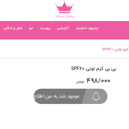
لیلیوم تخفیف
آرایشی
پوست
مو
عطر و ادکلن
م اوتی SPF20
بی بی کرم اوتی SPF20
498/000
تومان
موجود شد به من اطلاع بده