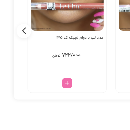
مداد لب با دوام لچیک کد 135
رژ لب مای
IONEER 20
722/000
/000
تومان