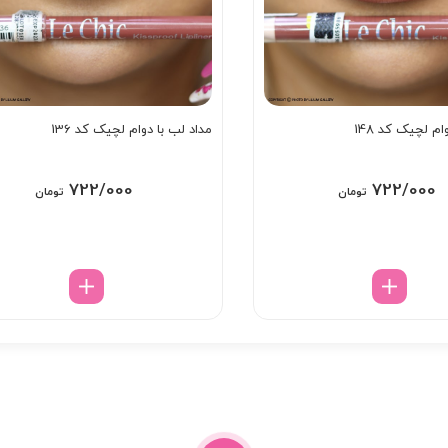
ام لچیک کد 148
مداد لب با دوام لچیک کد 136
722/000
722/000
تومان
تومان