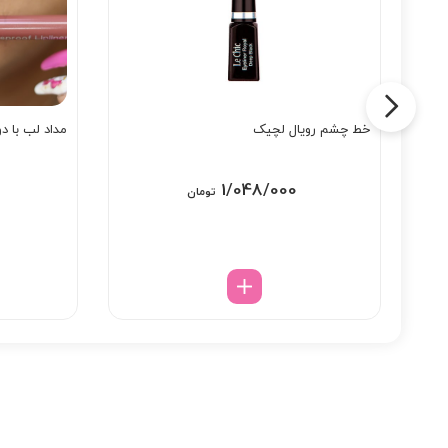
لش
خط چشم رویال لچیک
مداد لب با دو
1/048/000
تومان
5
از