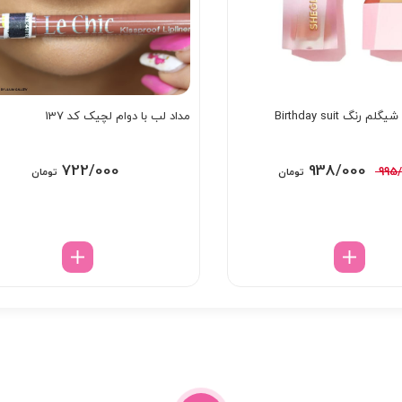
 رنگ Birthday suit
مداد لب با دوام لچیک کد 137
قیمت
قیمت
722/000
938/000
995
تومان
تومان
اصلی:
فعلی:
995/000 تومان
938/000 تومان.
بود.