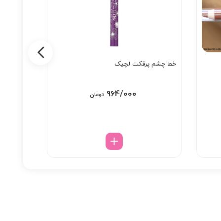
خط چشم پرفکت لچیک
مداد لب با 
964/000
تومان