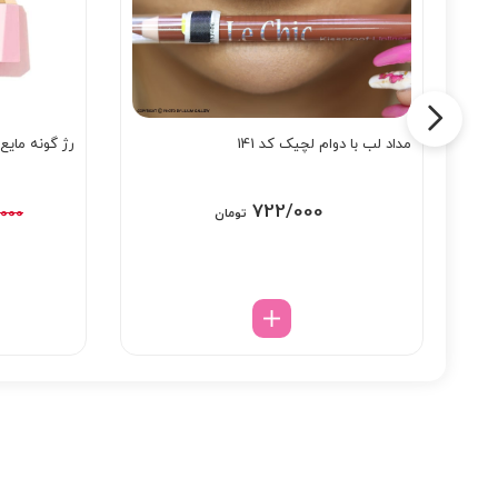
مداد لب با دوام لچیک کد 141
رژ گونه مایع شیگلم
722/000
/000
تومان